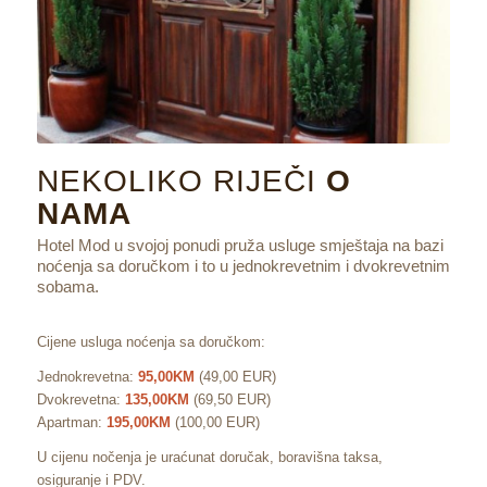
NEKOLIKO RIJEČI
O
NAMA
Hotel Mod u svojoj ponudi pruža usluge smještaja na bazi
noćenja sa doručkom i to u jednokrevetnim i dvokrevetnim
sobama.
Cijene usluga noćenja sa doručkom:
Jednokrevetna:
95,00KM
(49,00 EUR)
Dvokrevetna:
135,00KM
(69,50 EUR)
Apartman:
195,00KM
(100,00 EUR)
U cijenu nočenja je uraćunat doručak, boravišna taksa,
osiguranje i PDV.